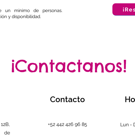
¡Re
ere un minimo de personas.
ón y disponibilidad.
¡Contactanos!
Contacto
Ho
12B,
+52 442 426 96 85
Lun -
o de